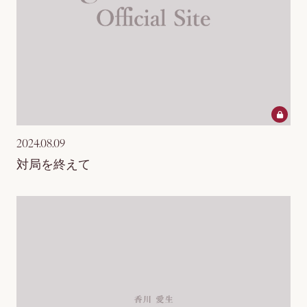
Support Menu
2024.08.09
対局を終えて
当サイトについて
お客さまへのお願い
アカウントについて
特商法に基づく表示
お支払いについて
推奨環境
利用規約
よくあるご質問