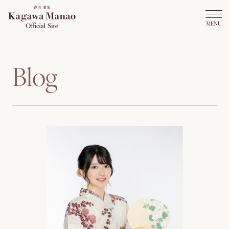
B
l
o
g