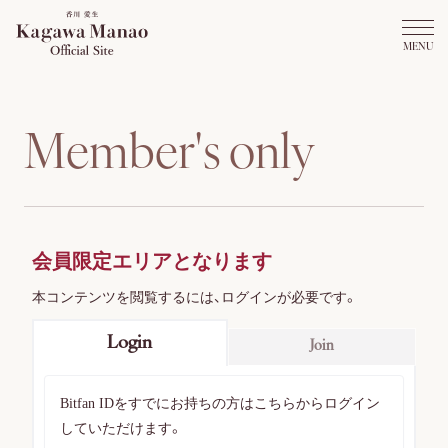
M
e
m
b
e
r
'
s
o
n
l
y
会員限定エリアとなります
本コンテンツを閲覧するには、ログインが必要です。
Login
Join
Bitfan IDをすでにお持ちの方はこちらからログイン
していただけます。