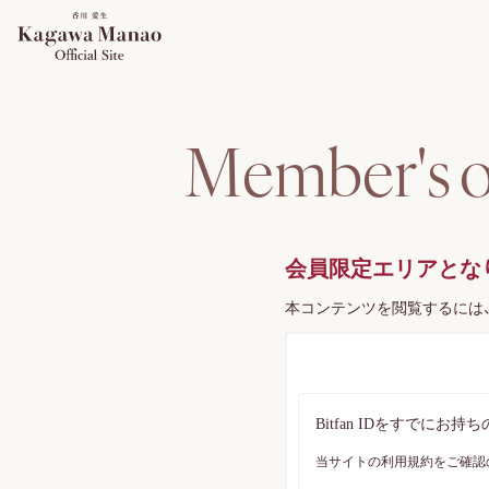
M
e
m
b
e
r
'
s
会員限定エリアとな
本コンテンツを閲覧するには
Bitfan IDをすでに
当サイトの利用規約をご確認