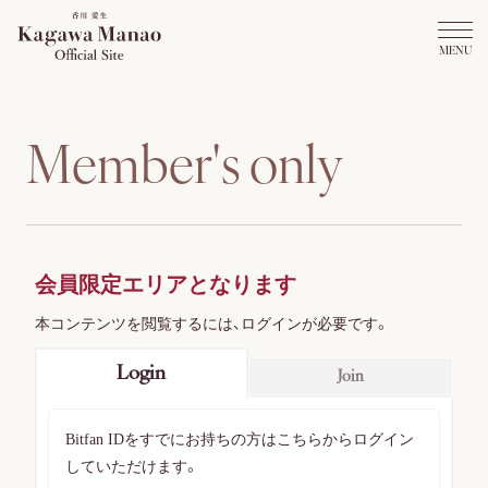
M
e
m
b
e
r
'
s
o
n
l
y
会員限定エリアとなります
本コンテンツを閲覧するには、ログインが必要です。
Login
Join
Bitfan IDをすでにお持ちの方はこちらからログイン
していただけます。