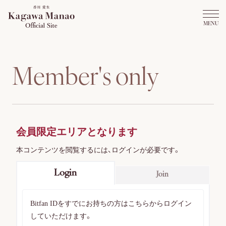
M
e
m
b
e
r
'
s
o
n
l
y
会員限定エリアとなります
本コンテンツを閲覧するには、ログインが必要です。
Login
Join
Bitfan IDをすでにお持ちの方はこちらからログイン
していただけます。