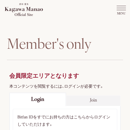
M
e
m
b
e
r
'
s
o
n
l
y
会員限定エリアとなります
本コンテンツを閲覧するには、ログインが必要です。
Login
Join
Bitfan IDをすでにお持ちの方はこちらからログイン
していただけます。