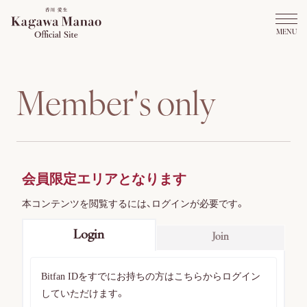
M
e
m
b
e
r
'
s
o
n
l
y
会員限定エリアとなります
本コンテンツを閲覧するには、ログインが必要です。
Login
Join
Bitfan IDをすでにお持ちの方はこちらからログイン
していただけます。