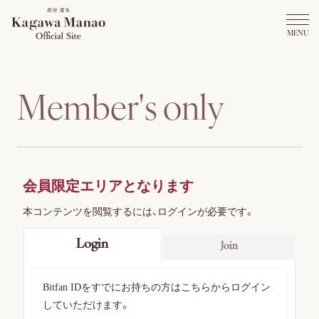
M
e
m
b
e
r
'
s
o
n
l
y
会員限定エリアとなります
本コンテンツを閲覧するには、ログインが必要です。
Login
Join
Bitfan IDをすでにお持ちの方はこちらからログイン
していただけます。